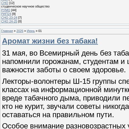
СНО
[12]
студенческое научное общество
РУМО
[44]
РИП24
[9]
СНО 23-24
[7]
СНО 24-25
[0]
Главная
»
2026
»
Июнь
»
01
Аромат жизни без табака!
31 мая, во Всемирный день без таб
напомнили горожанам, студентам и 
важности заботы о своем здоровье.
Лекторы-волонтеры Ш-15 группы сп
классах на информационной минутк
вреде табачного дыма, приводили п
кто не курит, звучали советы никогд
оставаться на правильном пути.
Особое внимание разновозрастных 