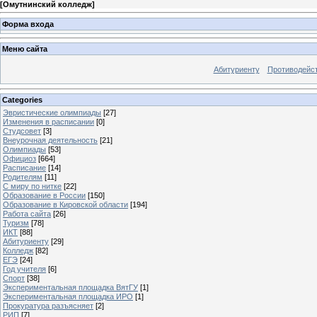
[
Омутнинский колледж
]
Форма входа
Меню сайта
Абитуриенту
Противодейст
Categories
Эвристические олимпиады
[27]
Изменения в расписании
[0]
Студсовет
[3]
Внеурочная деятельность
[21]
Олимпиады
[53]
Официоз
[664]
Расписание
[14]
Родителям
[11]
С миру по нитке
[22]
Образование в России
[150]
Образование в Кировской области
[194]
Работа сайта
[26]
Туризм
[78]
ИКТ
[88]
Абитуриенту
[29]
Колледж
[82]
ЕГЭ
[24]
Год учителя
[6]
Спорт
[38]
Экспериментальная площадка ВятГУ
[1]
Экспериментальная площадка ИРО
[1]
Прокуратура разъясняет
[2]
РИП
[7]