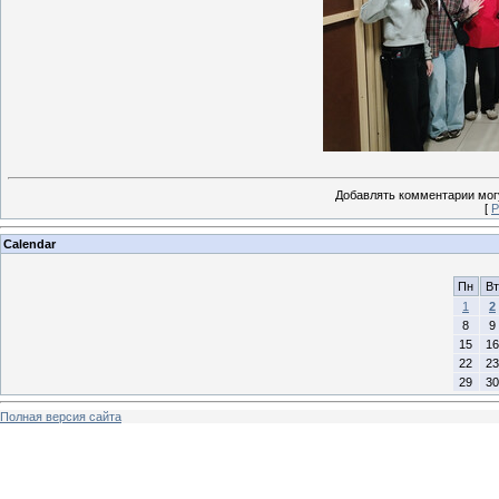
Добавлять комментарии могу
[
Р
Calendar
Пн
Вт
1
2
8
9
15
16
22
23
29
30
Полная версия сайта