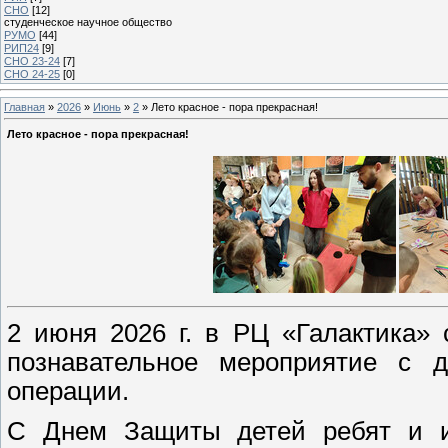
СНО
[12]
студенческое научное общество
РУМО
[44]
РИП24
[9]
СНО 23-24
[7]
СНО 24-25
[0]
Главная
»
2026
»
Июнь
»
2
» Лето красное - пора прекрасная!
Лето красное - пора прекрасная!
2 июня 2026 г. в РЦ «Галактика» 
познавательное мероприятие с д
операции.
С Днем Защиты детей ребят и их