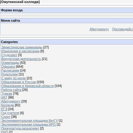
[
Омутнинский колледж
]
Форма входа
Меню сайта
Абитуриенту
Противодейст
Categories
Эвристические олимпиады
[27]
Изменения в расписании
[0]
Студсовет
[3]
Внеурочная деятельность
[21]
Олимпиады
[53]
Официоз
[664]
Расписание
[14]
Родителям
[11]
С миру по нитке
[22]
Образование в России
[150]
Образование в Кировской области
[194]
Работа сайта
[26]
Туризм
[78]
ИКТ
[88]
Абитуриенту
[29]
Колледж
[82]
ЕГЭ
[24]
Год учителя
[6]
Спорт
[38]
Экспериментальная площадка ВятГУ
[1]
Экспериментальная площадка ИРО
[1]
Прокуратура разъясняет
[2]
РИП
[7]